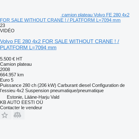
camion plateau Volvo FE 280 4x2
FOR SALE WITHOUT CRANE ! / PLATFORM L=7094 mm
23
VIDÉO
Volvo FE 280 4x2 FOR SALE WITHOUT CRANE ! /
PLATFORM L=7094 mm
5.500 €
HT
Camion plateau
2008
664.957 km
Euro 5
Puissance
280 ch (206 kW)
Carburant
diesel
Configuration de
l'essieu
4x2
Suspension
pneumatique/pneumatique
Estonie, Lääne-Harju Vald
KB AUTO EESTI OÜ
Contacter le vendeur