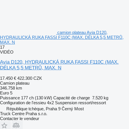
camion plateau Avia D120,
HYDRAULICKÁ RUKA FASSI F110C (MAX. DÉLKA 5,5 METRŮ,
MAX. N
17
VIDÉO
Avia D120, HYDRAULICKÁ RUKA FASSI F110C (MAX.
DÉLKA 5,5 METRŮ, MAX. N
17.450 €
422.300 CZK
Camion plateau
346.758 km
Euro 5
Puissance
177 ch (130 kW)
Capacité de charge
7.520 kg
Configuration de l'essieu
4x2
Suspension
ressort/ressort
République tchèque, Praha 9 Černý Most
Truck Centre Praha s.r.o.
Contacter le vendeur