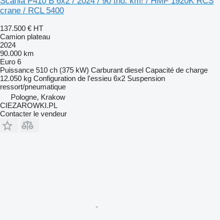
Scania P410 B 6x2 / 2024 / 90 tho. km! / HMF 1920K RCS
crane / RCL 5400
137.500 €
HT
Camion plateau
2024
90.000 km
Euro 6
Puissance
510 ch (375 kW)
Carburant
diesel
Capacité de charge
12.050 kg
Configuration de l'essieu
6x2
Suspension
ressort/pneumatique
Pologne, Krakow
CIEZAROWKI.PL
Contacter le vendeur