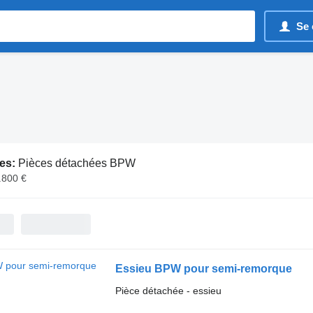
Se 
es:
Pièces détachées BPW
.800 €
Essieu BPW pour semi-remorque
Pièce détachée - essieu