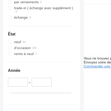
Travego
Premium
V40
par versements
Unimog
Sandero
V60
trade-in ( échange avec supplément )
V-Class
Scenic
V90
échange
Vario
T-series
VM
Viano
TRM
VNL
Vito
Trafic
XC
État
Twingo
neuf
Zoe
d'occasion
remis à neuf
Vous ne trouvez 
Envoyez votre de
Commander une 
Année
–