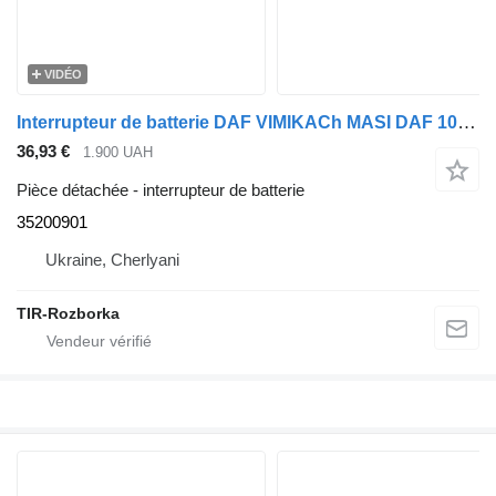
VIDÉO
Interrupteur de batterie DAF VIMIKACh MASI DAF 105 XF 200A 35200901 pour tracteur routier DAF XF105
36,93 €
1.900 UAH
Pièce détachée - interrupteur de batterie
35200901
Ukraine, Cherlyani
TIR-Rozborka