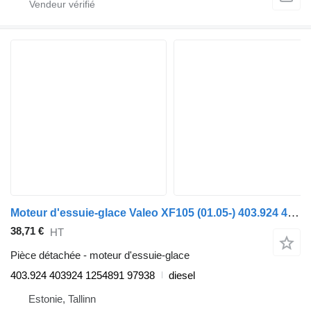
Moteur d'essuie-glace Valeo XF105 (01.05-) 403.924 403924 pour tracteur routier DAF XF95, XF105 (2001-2014)
38,71 €
HT
Pièce détachée - moteur d'essuie-glace
403.924 403924 1254891 97938
diesel
Estonie, Tallinn