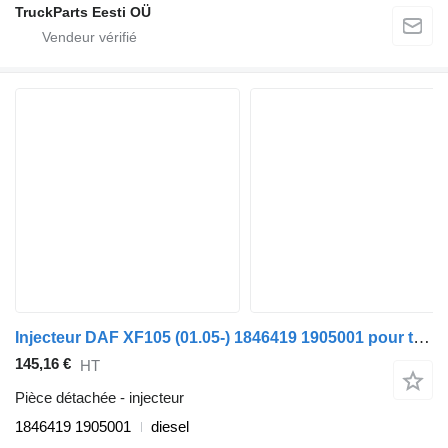
TruckParts Eesti OÜ
Injecteur DAF XF105 (01.05-) 1846419 1905001 pour tracteur routier DAF XF95, XF105 (2001-2014)
145,16 €
HT
Pièce détachée - injecteur
1846419 1905001
diesel