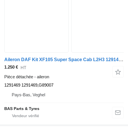
Aileron DAF Kit XF105 Super Space Cab L2H3 1291469 pour camion DAF XF105
1.250 €
HT
Pièce détachée - aileron
1291469 1291469,G89007
Pays-Bas, Veghel
BAS Parts & Tyres