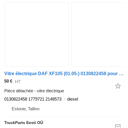
Vitre électrique DAF XF105 (01.05-) 0130822458 pour tracteur routier DAF XF95, XF105 (2001-2014)
50 €
HT
Pièce détachée - vitre électrique
0130822458 1779721 2148573
diesel
Estonie, Tallinn
TruckParts Eesti OÜ