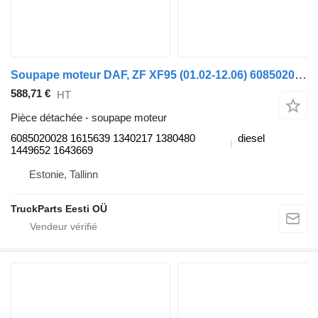
Soupape moteur DAF, ZF XF95 (01.02-12.06) 6085020028 pour tracteur routier DAF XF95, XF105 (2001-2014)
588,71 €
HT
Pièce détachée - soupape moteur
6085020028 1615639 1340217 1380480
diesel
1449652 1643669
Estonie, Tallinn
TruckParts Eesti OÜ