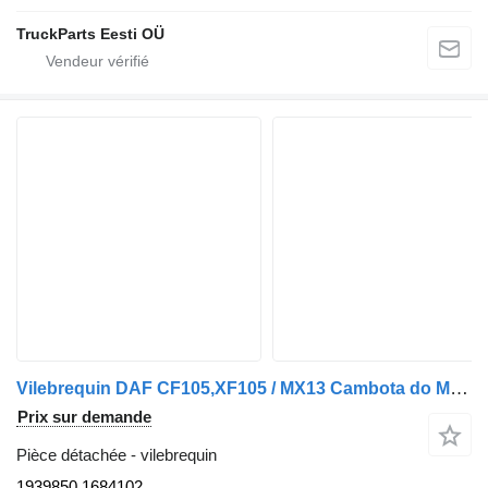
TruckParts Eesti OÜ
Vilebrequin DAF CF105,XF105 / MX13 Cambota do Motor CF;XF105 Euro 5;Euro 6 1939850 pour camion
Prix sur demande
Pièce détachée - vilebrequin
1939850 1684102