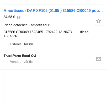
Amortisseur DAF XF105 (01.05-) 315586 CB0049 pour tracteur routier DAF XF95, XF105 (2001-2014)
34,68 €
HT
Pièce détachée - amortisseur
315586 CB0049 1623465 1792422 1319673
diesel
1387326
Estonie, Tallinn
TruckParts Eesti OÜ