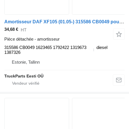
Amortisseur DAF XF105 (01.05-) 315586 CB0049 pour tracteur routier DAF XF95, XF105 (2001-2014)
34,68 €
HT
Pièce détachée - amortisseur
315586 CB0049 1623465 1792422 1319673
diesel
1387326
Estonie, Tallinn
TruckParts Eesti OÜ