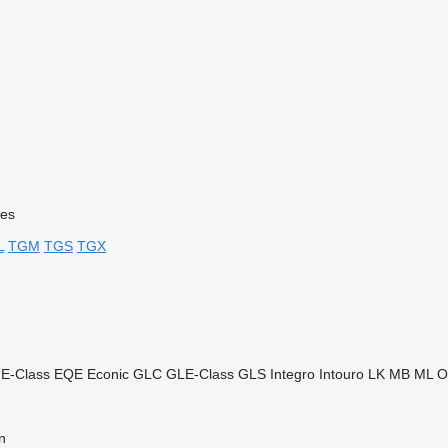
ies
L
TGM
TGS
TGX
E-Class
EQE
Econic
GLC
GLE-Class
GLS
Integro
Intouro
LK
MB
ML
O
n