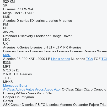
920
KM
SK
D series
PC
PW
WA
Mega Liner
SD
SDP
KMK
A-series
D-series
KX-series
L-series
M-series
KM
PB
AW
ZW
Defender
Discovery
Freelander
Range Rover
LDC
UX
A-series
K-Series
L-series
LH
LTF
LTM
PR
R-series
D-series
E-series
H-series
K-series
L-series
P-series
R-series
W-ser
MAN
A-series
F8
F90
KAT
L2000
LE
Lion's series
NL series
TGA
TGE
TG
5336
MRT
5710
5711
2
6
BT
CX
T-series
11
12
MHKS
Mercedes-Benz
A-Class
Actros
Antos
Arocs
Atego
Axor
C-Class
Citan
Citaro
Conecto
Unimog
V-Class
Vario
Viano
Vito
Cooper
Countryman
Canter
ASX
Canter
D-series
FB
FG
L-series
Montero
Outlander
Pajero
Trito