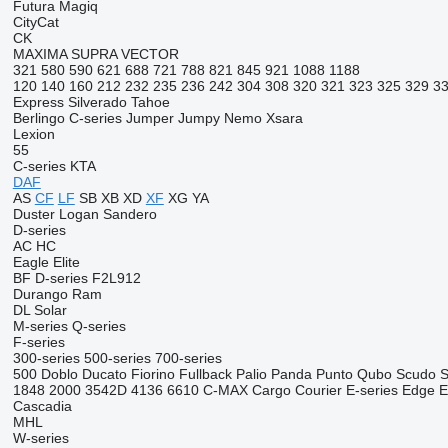
Futura
Magiq
CityCat
CK
MAXIMA
SUPRA
VECTOR
321
580
590
621
688
721
788
821
845
921
1088
1188
120
140
160
212
232
235
236
242
304
308
320
321
323
325
329
3
Express
Silverado
Tahoe
Berlingo
C-series
Jumper
Jumpy
Nemo
Xsara
Lexion
55
C-series
KTA
DAF
AS
CF
LF
SB
XB
XD
XF
XG
YA
Duster
Logan
Sandero
D-series
AC
HC
Eagle
Elite
BF
D-series
F2L912
Durango
Ram
DL
Solar
M-series
Q-series
F-series
300-series
500-series
700-series
500
Doblo
Ducato
Fiorino
Fullback
Palio
Panda
Punto
Qubo
Scudo
S
1848
2000
3542D
4136
6610
C-MAX
Cargo
Courier
E-series
Edge
E
Cascadia
MHL
W-series