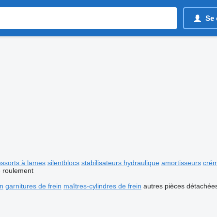
Se 
essorts à lames
silentblocs
stabilisateurs hydraulique
amortisseurs
crém
e roulement
in
garnitures de frein
maîtres-cylindres de frein
autres pièces détachée