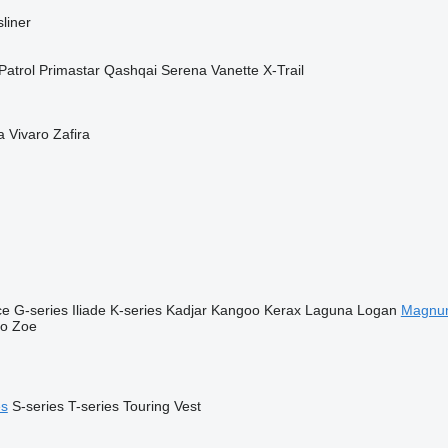
liner
Patrol
Primastar
Qashqai
Serena
Vanette
X-Trail
a
Vivaro
Zafira
ce
G-series
Iliade
K-series
Kadjar
Kangoo
Kerax
Laguna
Logan
Magnu
go
Zoe
es
S-series
T-series
Touring
Vest