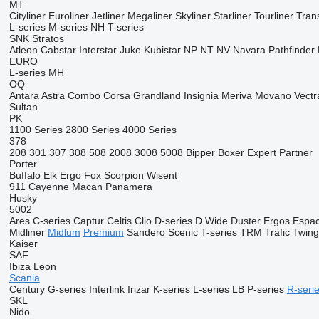
MT
Cityliner
Euroliner
Jetliner
Megaliner
Skyliner
Starliner
Tourliner
Trans
L-series
M-series
NH
T-series
SNK
Stratos
Atleon
Cabstar
Interstar
Juke
Kubistar
NP
NT
NV
Navara
Pathfinder
EURO
L-series
MH
OQ
Antara
Astra
Combo
Corsa
Grandland
Insignia
Meriva
Movano
Vectr
Sultan
PK
1100 Series
2800 Series
4000 Series
378
208
301
307
308
508
2008
3008
5008
Bipper
Boxer
Expert
Partner
Porter
Buffalo
Elk
Ergo
Fox
Scorpion
Wisent
911
Cayenne
Macan
Panamera
Husky
5002
Ares
C-series
Captur
Celtis
Clio
D-series
D Wide
Duster
Ergos
Espa
Midliner
Midlum
Premium
Sandero
Scenic
T-series
TRM
Trafic
Twin
Kaiser
SAF
Ibiza
Leon
Scania
Century
G-series
Interlink
Irizar
K-series
L-series
LB
P-series
R-seri
SKL
Nido