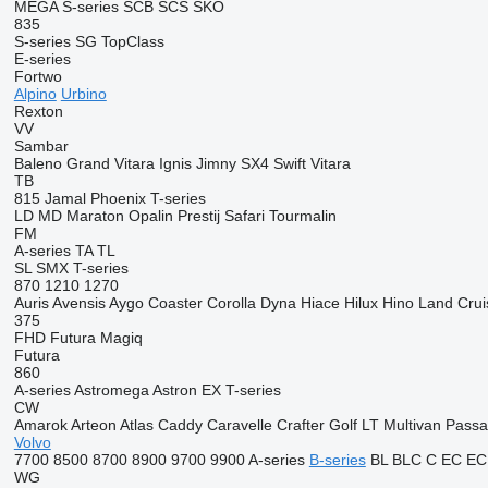
MEGA
S-series
SCB
SCS
SKO
835
S-series
SG
TopClass
E-series
Fortwo
Alpino
Urbino
Rexton
VV
Sambar
Baleno
Grand Vitara
Ignis
Jimny
SX4
Swift
Vitara
TB
815
Jamal
Phoenix
T-series
LD
MD
Maraton
Opalin
Prestij
Safari
Tourmalin
FM
A-series
TA
TL
SL
SMX
T-series
870
1210
1270
Auris
Avensis
Aygo
Coaster
Corolla
Dyna
Hiace
Hilux
Hino
Land Crui
375
FHD
Futura
Magiq
Futura
860
A-series
Astromega
Astron
EX
T-series
CW
Amarok
Arteon
Atlas
Caddy
Caravelle
Crafter
Golf
LT
Multivan
Passa
Volvo
7700
8500
8700
8900
9700
9900
A-series
B-series
BL
BLC
C
EC
EC
WG