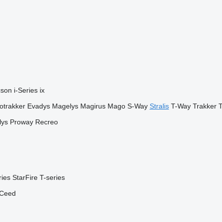
cson
i-Series
ix
otrakker
Evadys
Magelys
Magirus
Mago
S-Way
Stralis
T-Way
Trakker
T
lys
Proway
Recreo
ries
StarFire
T-series
Ceed