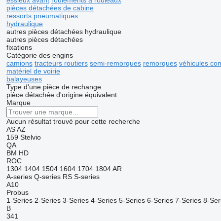
essieux avant
roulements à rouleaux
pièces détachées de cabine
ressorts pneumatiques
hydraulique
autres pièces détachées hydraulique
autres pièces détachées
fixations
Catégorie des engins
camions
tracteurs routiers
semi-remorques
remorques
véhicules c
matériel de voirie
balayeuses
Type d'une pièce de rechange
pièce détachée d'origine
équivalent
Marque
Aucun résultat trouvé pour cette recherche
AS
AZ
159
Stelvio
QA
BM
HD
ROC
1304
1404
1504
1604
1704
1804
AR
A-series
Q-series
RS
S-series
A10
Probus
1-Series
2-Series
3-Series
4-Series
5-Series
6-Series
7-Series
8-Ser
B
341