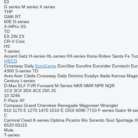
53
G series
M series
X series
THP
GMK
RT
60E
D-series
X-HiPro
XS
TD
EX
ZW
ZX
CR-V
Civic
HS
T-series
Accent
Getz
H-series
HL-series
HX-series
Kona
Robex
Santa Fe
Tu
IVECO
Crossway
Daily
EuroCargo
EuroStar
Eurofire
Eurorider
Eurotech
Eur
4300
S-series
TD
Ares
Axer
Citelis
Crossway
Daily
Domino
Evadys
Iliade
Karosa
Mage
Century
I-series
D-Max
ELF
FVR
Forward
M-Series
NKR
NMR
NPR
NQR
1CX
3CX
3DX
4CX
250
JS
10
3246
F-Pace
XF
Compass
Grand Cherokee
Renegade
Wagoneer
Wrangler
810
1170 E
1270
1470
1510 E
1910
6090
7710
F-series
Gator
M-se
C
Carnival
Ceed
K-series
Optima
Picanto
Rio
Sorento
Soul
Sportage
X
6520
65115
Mule
T-series