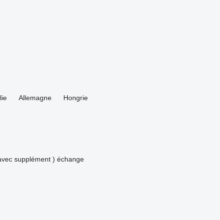
lie
Allemagne
Hongrie
avec supplément )
échange