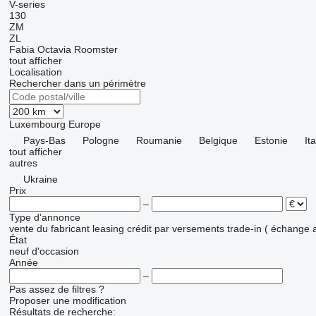
V-series
130
ZM
ZL
Fabia
Octavia
Roomster
tout afficher
Localisation
Rechercher dans un périmètre
Luxembourg
Europe
Pays-Bas
Pologne
Roumanie
Belgique
Estonie
Ita
tout afficher
autres
Ukraine
Prix
–
Type d'annonce
vente
du fabricant
leasing
crédit
par versements
trade-in ( échange 
État
neuf
d'occasion
Année
–
Pas assez de filtres ?
Proposer une modification
Résultats de recherche: