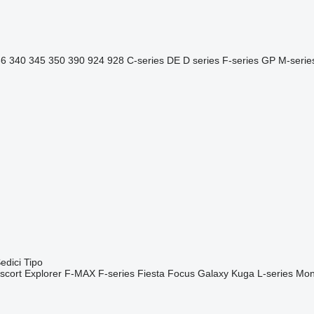
36
340
345
350
390
924
928
C-series
DE
D series
F-series
GP
M-serie
edici
Tipo
scort
Explorer
F-MAX
F-series
Fiesta
Focus
Galaxy
Kuga
L-series
Mon