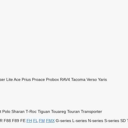
ser
Lite Ace
Prius
Proace
Probox
RAV4
Tacoma
Verso
Yaris
t
Polo
Sharan
T-Roc
Tiguan
Touareg
Touran
Transporter
R
F88
F89
FE
FH
FL
FM
FMX
G-series
L-series
N-series
S-series
SD