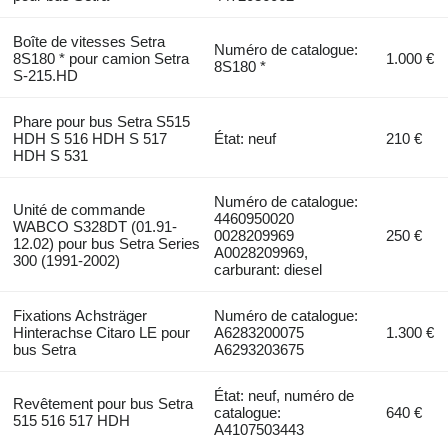
Boîte de vitesses Setra
Numéro de catalogue:
8S180 * pour camion Setra
1.000 €
8S180 *
S-215.HD
Phare pour bus Setra S515
HDH S 516 HDH S 517
État: neuf
210 €
HDH S 531
Numéro de catalogue:
Unité de commande
4460950020
WABCO S328DT (01.91-
0028209969
250 €
12.02) pour bus Setra Series
A0028209969,
300 (1991-2002)
carburant: diesel
Fixations Achsträger
Numéro de catalogue:
Hinterachse Citaro LE pour
A6283200075
1.300 €
bus Setra
A6293203675
État: neuf, numéro de
Revêtement pour bus Setra
catalogue:
640 €
515 516 517 HDH
A4107503443