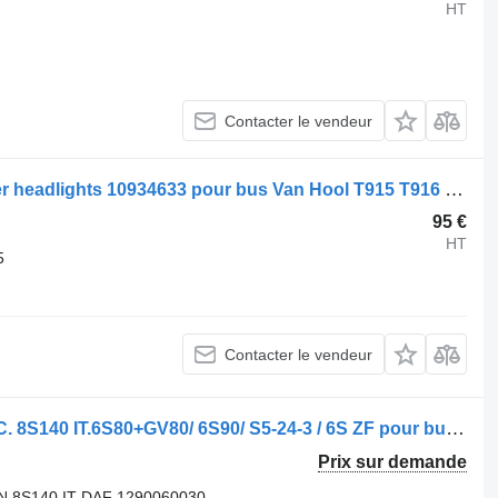
HT
Contacter le vendeur
Revêtement Van Hool Obudowa Cover headlights 10934633 pour bus Van Hool T915 T916 T917 Arcon Alicron Altano
95 €
HT
5
Contacter le vendeur
Boîte de vitesses ZF 8S180IT . 6S150C. 8S140 IT.6S80+GV80/ 6S90/ S5-24-3 / 6S ZF pour bus Van Hool Neoplan
Prix sur demande
N 8S140 IT DAF 1290060030.