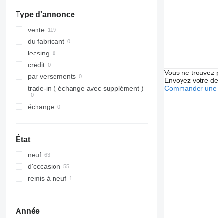
GP
Transit
R-Class
Master
FMX
Type d'annonce
M-series
S-Class
Maxity
G-series
PC
SK
Megane
L-series
vente
Sprinter
Messenger
N-series
du fabricant
Tourino
Midliner
S-series
leasing
Tourismo
Midlum
SD
crédit
Vous ne trouvez 
Travego
Premium
Terberg
par versements
Envoyez votre de
Unimog
Sandero
V40
Commander une 
trade-in ( échange avec supplément )
V-Class
Scenic
V60
échange
Vario
T-series
V90
Viano
TRM
VM
Vito
Trafic
VNL
État
Twingo
XC
neuf
Zoe
d'occasion
remis à neuf
Année