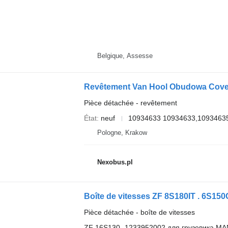
Belgique, Assesse
Pièce détachée - revêtement
État
neuf
10934633 10934633,1093463
Pologne, Krakow
Nexobus.pl
Pièce détachée - boîte de vitesses
ZF 16S130- 1233952002 для грузовика MA