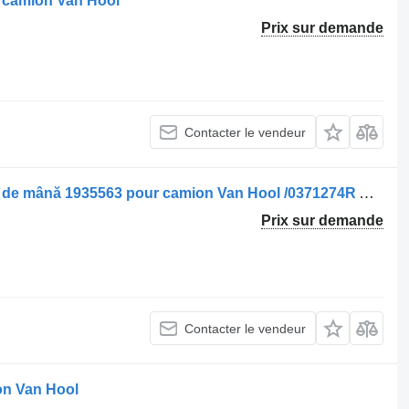
r camion Van Hool
Prix sur demande
Contacter le vendeur
Robinet de frein à main Supapă frână de mână 1935563 pour camion Van Hool /0371274R AB9617230017
Prix sur demande
Contacter le vendeur
on Van Hool