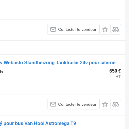
Contacter le vendeur
Webasto Standheizung Tanktrailer 24v Webasto Standheizung Tanktrailer 24v pour citerne Van Hool Tankauflieger / Tanktrailer
650 €
ls
HT
Contacter le vendeur
ý pour bus Van Hool Astromega T9