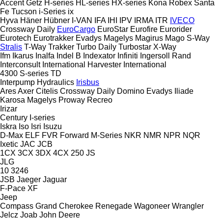
Accent
Getz
H-series
HL-series
HX-series
Kona
Robex
Santa
Fe
Tucson
i-Series
ix
Hyva
Häner
Hübner
I-VAN
IFA
IHI
IPV
IRMA
ITR
IVECO
Crossway
Daily
EuroCargo
EuroStar
Eurofire
Eurorider
Eurotech
Eurotrakker
Evadys
Magelys
Magirus
Mago
S-Way
Stralis
T-Way
Trakker
Turbo Daily
Turbostar
X-Way
Ifm
Ikarus
Inalfa
Indel B
Indexator
Infiniti
Ingersoll Rand
Interconsult
International Harvester
International
4300
S-series
TD
Interpump Hydraulics
Irisbus
Ares
Axer
Citelis
Crossway
Daily
Domino
Evadys
Iliade
Karosa
Magelys
Proway
Recreo
Irizar
Century
I-series
Iskra
Iso
Isri
Isuzu
D-Max
ELF
FVR
Forward
M-Series
NKR
NMR
NPR
NQR
Ixetic
JAC
JCB
1CX
3CX
3DX
4CX
250
JS
JLG
10
3246
JSB
Jaeger
Jaguar
F-Pace
XF
Jeep
Compass
Grand Cherokee
Renegade
Wagoneer
Wrangler
Jelcz
Joab
John Deere