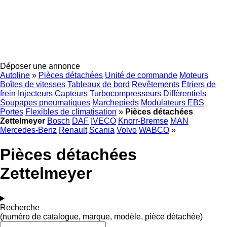
Déposer une annonce
Autoline
»
Pièces détachées
Unité de commande
Moteurs
Boîtes de vitesses
Tableaux de bord
Revêtements
Étriers de
frein
Injecteurs
Capteurs
Turbocompresseurs
Différentiels
Soupapes pneumatiques
Marchepieds
Modulateurs EBS
Portes
Flexibles de climatisation
»
Pièces détachées
Zettelmeyer
Bosch
DAF
IVECO
Knorr-Bremse
MAN
Mercedes-Benz
Renault
Scania
Volvo
WABCO
»
Pièces détachées
Zettelmeyer
Recherche
(numéro de catalogue, marque, modèle, pièce détachée)