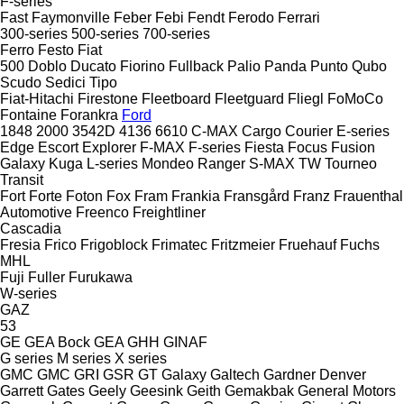
F-series
Fast
Faymonville
Feber
Febi
Fendt
Ferodo
Ferrari
300-series
500-series
700-series
Ferro
Festo
Fiat
500
Doblo
Ducato
Fiorino
Fullback
Palio
Panda
Punto
Qubo
Scudo
Sedici
Tipo
Fiat-Hitachi
Firestone
Fleetboard
Fleetguard
Fliegl
FoMoCo
Fontaine
Forankra
Ford
1848
2000
3542D
4136
6610
C-MAX
Cargo
Courier
E-series
Edge
Escort
Explorer
F-MAX
F-series
Fiesta
Focus
Fusion
Galaxy
Kuga
L-series
Mondeo
Ranger
S-MAX
TW
Tourneo
Transit
Fort
Forte
Foton
Fox
Fram
Frankia
Fransgård
Franz
Frauenthal
Automotive
Freenco
Freightliner
Cascadia
Fresia
Frico
Frigoblock
Frimatec
Fritzmeier
Fruehauf
Fuchs
MHL
Fuji
Fuller
Furukawa
W-series
GAZ
53
GE
GEA Bock
GEA
GHH
GINAF
G series
M series
X series
GMC
GMC
GRI
GSR
GT
Galaxy
Galtech
Gardner Denver
Garrett
Gates
Geely
Geesink
Geith
Gemakbak
General Motors