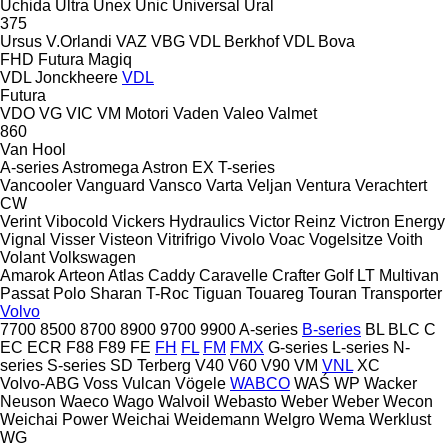
Uchida
Ultra
Unex
Unic
Universal
Ural
375
Ursus
V.Orlandi
VAZ
VBG
VDL Berkhof
VDL Bova
FHD
Futura
Magiq
VDL Jonckheere
VDL
Futura
VDO
VG
VIC
VM Motori
Vaden
Valeo
Valmet
860
Van Hool
A-series
Astromega
Astron
EX
T-series
Vancooler
Vanguard
Vansco
Varta
Veljan
Ventura
Verachtert
CW
Verint
Vibocold
Vickers Hydraulics
Victor Reinz
Victron Energy
Vignal
Visser
Visteon
Vitrifrigo
Vivolo
Voac
Vogelsitze
Voith
Volant
Volkswagen
Amarok
Arteon
Atlas
Caddy
Caravelle
Crafter
Golf
LT
Multivan
Passat
Polo
Sharan
T-Roc
Tiguan
Touareg
Touran
Transporter
Volvo
7700
8500
8700
8900
9700
9900
A-series
B-series
BL
BLC
C
EC
ECR
F88
F89
FE
FH
FL
FM
FMX
G-series
L-series
N-
series
S-series
SD
Terberg
V40
V60
V90
VM
VNL
XC
Volvo-ABG
Voss
Vulcan
Vögele
WABCO
WAŚ
WP
Wacker
Neuson
Waeco
Wago
Walvoil
Webasto
Weber
Weber
Wecon
Weichai Power
Weichai
Weidemann
Welgro
Wema
Werklust
WG