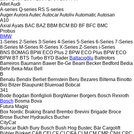
Atlet
Audi
A-series
Q-series
RS
S-series
Auger
Aurora
Autec
Autocar
Autoliv
Automatic
Autosan
A10
Axial
Ayats
BAC
BAZ
BBM
BCM
BD
BF
BFC
BMC
Probus
BMW
1-Series
2-Series
3-Series
4-Series
5-Series
6-Series
7-Series
8-Series
M-Series
R-Series
X-Series
Z-Series
i-Series
BNS
BOMAG
BPW ECO Plus 2
BPW ECO Plus
BPW ECO
BPW
BT
BTS Turbo
BYD
Bader
Baltacıoğlu
Baltrotors
Barreiros
Baumann
Bawer
Be-Ge
Beam
Becker
Bedford
Bedia
Behr
Beka-Max
Bell
B
Benalu
Bendix
Berliet
Bernstein
Beru
Bezares
Biltema
Binotto
Bio
Bitzer
Blaupunkt
Blueroad
Bobcat
341
Bode
Bogdan
Bonfiglioli
BorgWarner
Borgers
Bosch Rexroth
Bosch
Bosma
Bova
Futura
Magiq
Box Nordic
Braking
Brand
Brembo
Brevini
Brigade
Broce
Brose
Bucher Hydraulics
Bucher
CityCat
Buiscar
Bukh
Bury
Busch
Bush Hog
Bustec
Bär Cargolift
Bühler
Bürkert
CAB
CEI
CF
CI
CIFA
CLM
CM
CMP
CNH
CPC