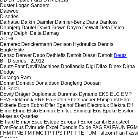
Duster
Logan
Sandero
Daewoo
D-series
Daihatsu
Daikin
Daimler
Daimler-Benz
Dana
Danfoss
Daubjerg
Dautel
David Brown
Dayco
DeWalt
Defa
Delco
Remy
Delphi
Delta
Demag
AC
HC
Demarec
Denckermann
Denison Hydraulics
Dennis
Eagle
Elite
Denso
Denver
Depo
Dethleffs
Detroit Diesel
Detroit
Deutz
BF
D-series
F2L912
Deutz-Fahr
Devil'Machines
Dhollandia
Digi
Dilax
Dinex
Dirna
Dodge
Durango
Ram
Domar
Dometic
Donaldson
Dongfeng
Doosan
DL
Solar
Dowty
Dräger
Duplomatic
Duramax
Dynamo
EKS
ELC
EMP
ERA Elektronik
ERF
Ea
Eaton
Eberspächer
Ebmpapst
Ebro
Eckerle
Econ
Edbro
Effer
Egelhof
Ekeri
Electrolux
Elektra
Elf
Elme
Elring
Elsto
Eminox
Emitec
Emmegi
Eos
Epoke
Epsilon
M-series
Q-series
Erhard
Ermax
Esco
Estepe
Europart
Euroricambi
Eurosteel
EverFocus
Evinrude
Excel
Exendis
Exide
FAG
FAI
FAUN
FGM
FHM
FINE
FM
FMC
FP
FPS
FPT
FTE
FUM
Faltcom
Fan
Fassi