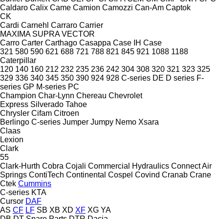
Caldaro
Calix
Came
Camion
Camozzi
Can-Am
Captok
CK
Cardi
Carnehl
Carraro
Carrier
MAXIMA
SUPRA
VECTOR
Carro
Carter
Carthago
Casappa
Case IH
Case
321
580
590
621
688
721
788
821
845
921
1088
1188
Caterpillar
120
140
160
212
232
235
236
242
304
308
320
321
323
325
329
336
340
345
350
390
924
928
C-series
DE
D series
F-
series
GP
M-series
PC
Champion
Char-Lynn
Chereau
Chevrolet
Express
Silverado
Tahoe
Chrysler
Cifam
Citroen
Berlingo
C-series
Jumper
Jumpy
Nemo
Xsara
Claas
Lexion
Clark
55
Clark-Hurth
Cobra
Cojali
Commercial Hydraulics
Connect Air
Springs
ContiTech
Continental
Cospel
Covind
Cranab
Crane
Ctek
Cummins
C-series
KTA
Cursor
DAF
AS
CF
LF
SB
XB
XD
XF
XG
YA
DB
DT Spare Parts
DTR
Dacia