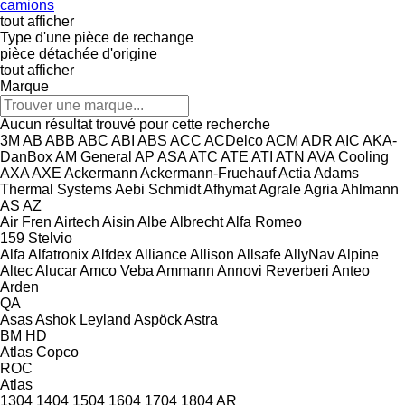
camions
tout afficher
Type d'une pièce de rechange
pièce détachée d'origine
tout afficher
Marque
Aucun résultat trouvé pour cette recherche
3M
AB
ABB
ABC
ABI
ABS
ACC
ACDelco
ACM
ADR
AIC
AKA-
DanBox
AM General
AP
ASA
ATC
ATE
ATI
ATN
AVA Cooling
AXA
AXE
Ackermann
Ackermann-Fruehauf
Actia
Adams
Thermal Systems
Aebi Schmidt
Afhymat
Agrale
Agria
Ahlmann
AS
AZ
Air Fren
Airtech
Aisin
Albe
Albrecht
Alfa Romeo
159
Stelvio
Alfa
Alfatronix
Alfdex
Alliance
Allison
Allsafe
AllyNav
Alpine
Altec
Alucar
Amco Veba
Ammann
Annovi Reverberi
Anteo
Arden
QA
Asas
Ashok Leyland
Aspöck
Astra
BM
HD
Atlas Copco
ROC
Atlas
1304
1404
1504
1604
1704
1804
AR