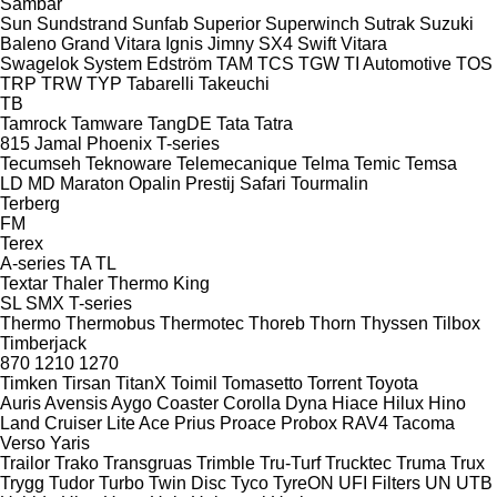
Sambar
Sun
Sundstrand
Sunfab
Superior
Superwinch
Sutrak
Suzuki
Baleno
Grand Vitara
Ignis
Jimny
SX4
Swift
Vitara
Swagelok
System Edström
TAM
TCS
TGW
TI Automotive
TOS
TRP
TRW
TYP
Tabarelli
Takeuchi
TB
Tamrock
Tamware
TangDE
Tata
Tatra
815
Jamal
Phoenix
T-series
Tecumseh
Teknoware
Telemecanique
Telma
Temic
Temsa
LD
MD
Maraton
Opalin
Prestij
Safari
Tourmalin
Terberg
FM
Terex
A-series
TA
TL
Textar
Thaler
Thermo King
SL
SMX
T-series
Thermo
Thermobus
Thermotec
Thoreb
Thorn
Thyssen
Tilbox
Timberjack
870
1210
1270
Timken
Tirsan
TitanX
Toimil
Tomasetto
Torrent
Toyota
Auris
Avensis
Aygo
Coaster
Corolla
Dyna
Hiace
Hilux
Hino
Land Cruiser
Lite Ace
Prius
Proace
Probox
RAV4
Tacoma
Verso
Yaris
Trailor
Trako
Transgruas
Trimble
Tru-Turf
Trucktec
Truma
Trux
Trygg
Tudor
Turbo
Twin Disc
Tyco
TyreON
UFI Filters
UN
UTB