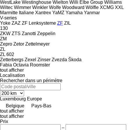
WestLake
Westinghouse
Wielton
Willi Elbe Group
Williams
Wiltec
Wimmer
Winkler
Wolfe
Woodward
Wölfle
XCMG
XXL
Marmitte Italiane
Xantrex
YaMZ
Yamaha
Yanmar
V-series
Yoke
ZAZ
ZF Lenksysteme
ZF
ZIL
130
ZKW
ZTS
Zanotti
Zeppelin
ZM
Zepro
Zetor
Zettelmeyer
ZL
ZL 602
Zetterbergs
Zexel
Zinser
Zvezda
Škoda
Fabia
Octavia
Roomster
tout afficher
Localisation
Rechercher dans un périmètre
Luxembourg
Europe
Belgique
Pays-Bas
tout afficher
tout afficher
Prix
–