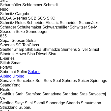
SKL
Scharmüller
Schlemmer
Schmidt
Nido
Schmitz Cargobull
MEGA
S-series
SCB
SCS
SKO
Schmitz Rotos
Schneider Electric
Schneider
Schomäcker
Schrader
Schuitemaker
Schwarzmüller
Schwitzer
Se-M
Seacom
Seko
Sennebogen
835
Separ
Sepson
Setra
S-series
SG
TopClass
Seuffer
Sharp
Shibaura
Shimadzu
Siemens
Silver
Simol
Sinotruk Howo
Sisu Diesel
Sisu
E-series
Sittab
Smart
Fortwo
Sobemai
Sofim
Solaris
Alpino
Urbino
Sonavox
Sonceboz
Sorl
Sors
Spal
Spheros
Spicer
Spierings
SsangYong
Rexton
Stabilus
Stahl
Stamford
Stanadyne
Standard
Stas
Stavostroj
VV
Sterling
Steyr
Stihl
Stomil
Stoneridge
Strands
Strautmann
Strickland
Subaru