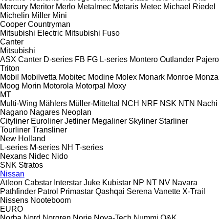
Mercury
Meritor
Merlo
Metalmec
Metaris
Metec
Michael Riedel
Michelin
Miller
Mini
Cooper
Countryman
Mitsubishi Electric
Mitsubishi Fuso
Canter
Mitsubishi
ASX
Canter
D-series
FB
FG
L-series
Montero
Outlander
Pajero
Triton
Mobil
Mobilvetta
Mobitec
Modine
Molex
Monark
Monroe
Monza
Moog
Morin
Motorola
Motorpal
Moxy
MT
Multi-Wing
Mählers
Müller-Mitteltal
NCH
NRF
NSK
NTN
Nachi
Nagano
Nagares
Neoplan
Cityliner
Euroliner
Jetliner
Megaliner
Skyliner
Starliner
Tourliner
Transliner
New Holland
L-series
M-series
NH
T-series
Nexans
Nidec
Nido
SNK
Stratos
Nissan
Atleon
Cabstar
Interstar
Juke
Kubistar
NP
NT
NV
Navara
Pathfinder
Patrol
Primastar
Qashqai
Serena
Vanette
X-Trail
Nissens
Nooteboom
EURO
Norba
Nord
Norgren
Norje
Nova-Tech
Nummi
O&K