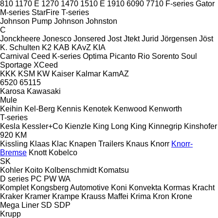
810
1170 E
1270
1470
1510 E
1910
6090
7710
F-series
Gator
M-series
StarFire
T-series
Johnson Pump
Johnson
Johnston
C
Jonckheere
Jonesco
Jonsered
Jost
Jtekt
Jurid
Jörgensen
Jöst
K. Schulten
K2
KAB
KAvZ
KIA
Carnival
Ceed
K-series
Optima
Picanto
Rio
Sorento
Soul
Sportage
XCeed
KKK
KSM
KW
Kaiser
Kalmar
KamAZ
6520
65115
Karosa
Kawasaki
Mule
Keihin
Kel-Berg
Kennis
Kenotek
Kenwood
Kenworth
T-series
Kesla
Kessler+Co
Kienzle
King Long
King
Kinnegrip
Kinshofer
920
KM
Kissling
Klaas
Klac
Knapen Trailers
Knaus
Knorr
Knorr-
Bremse
Knott
Kobelco
SK
Kohler
Koito
Kolbenschmidt
Komatsu
D series
PC
PW
WA
Komplet
Kongsberg Automotive
Koni
Konvekta
Kormas
Kracht
Kraker
Kramer
Krampe
Krauss Maffei
Krima
Kron
Krone
Mega Liner
SD
SDP
Krupp