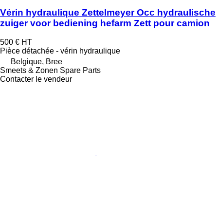
Vérin hydraulique Zettelmeyer Occ hydraulische
zuiger voor bediening hefarm Zett pour camion
500 €
HT
Pièce détachée - vérin hydraulique
Belgique, Bree
Smeets & Zonen Spare Parts
Contacter le vendeur