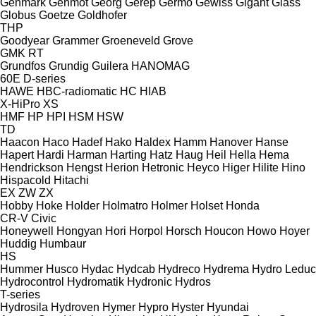
Genmark
Genmot
Georg
Gerep
Germo
Gewiss
Gigant
Glass
Globus
Goetze
Goldhofer
THP
Goodyear
Grammer
Groeneveld
Grove
GMK
RT
Grundfos
Grundig
Guilera
HANOMAG
60E
D-series
HAWE
HBC-radiomatic
HC
HIAB
X-HiPro
XS
HMF
HP
HPI
HSM
HSW
TD
Haacon
Haco
Hadef
Hako
Haldex
Hamm
Hanover
Hanse
Hapert
Hardi
Harman
Harting
Hatz
Haug
Heil
Hella
Hema
Hendrickson
Hengst
Herion
Hetronic
Heyco
Higer
Hilite
Hino
Hispacold
Hitachi
EX
ZW
ZX
Hobby
Hoke
Holder
Holmatro
Holmer
Holset
Honda
CR-V
Civic
Honeywell
Hongyan
Hori
Horpol
Horsch
Houcon
Howo
Hoyer
Huddig
Humbaur
HS
Hummer
Husco
Hydac
Hydcab
Hydreco
Hydrema
Hydro Leduc
Hydrocontrol
Hydromatik
Hydronic
Hydros
T-series
Hydrosila
Hydroven
Hymer
Hypro
Hyster
Hyundai