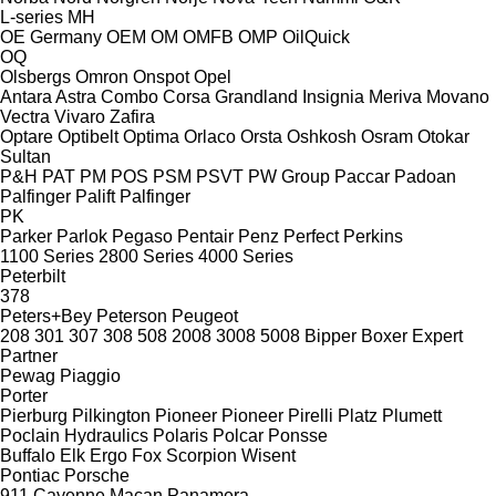
L-series
MH
OE Germany
OEM
OM
OMFB
OMP
OilQuick
OQ
Olsbergs
Omron
Onspot
Opel
Antara
Astra
Combo
Corsa
Grandland
Insignia
Meriva
Movano
Vectra
Vivaro
Zafira
Optare
Optibelt
Optima
Orlaco
Orsta
Oshkosh
Osram
Otokar
Sultan
P&H
PAT
PM
POS
PSM
PSVT
PW Group
Paccar
Padoan
Palfinger Palift
Palfinger
PK
Parker
Parlok
Pegaso
Pentair
Penz
Perfect
Perkins
1100 Series
2800 Series
4000 Series
Peterbilt
378
Peters+Bey
Peterson
Peugeot
208
301
307
308
508
2008
3008
5008
Bipper
Boxer
Expert
Partner
Pewag
Piaggio
Porter
Pierburg
Pilkington
Pioneer
Pioneer
Pirelli
Platz
Plumett
Poclain Hydraulics
Polaris
Polcar
Ponsse
Buffalo
Elk
Ergo
Fox
Scorpion
Wisent
Pontiac
Porsche
911
Cayenne
Macan
Panamera