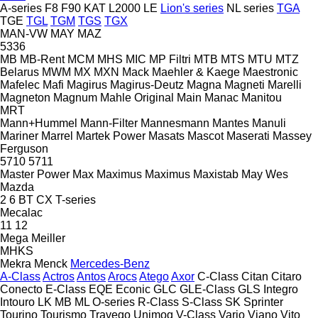
A-series
F8
F90
KAT
L2000
LE
Lion's series
NL series
TGA
TGE
TGL
TGM
TGS
TGX
MAN-VW
MAY
MAZ
5336
MB
MB-Rent
MCM
MHS
MIC
MP Filtri
MTB
MTS
MTU
MTZ
Belarus
MWM
MX
MXN
Mack
Maehler & Kaege
Maestronic
Mafelec
Mafi
Magirus
Magirus-Deutz
Magna
Magneti Marelli
Magneton
Magnum
Mahle Original
Main
Manac
Manitou
MRT
Mann+Hummel
Mann-Filter
Mannesmann
Mantes
Manuli
Mariner
Marrel
Martek Power
Masats
Mascot
Maserati
Massey
Ferguson
5710
5711
Master Power
Max
Maximus
Maximus
Maxistab
May Wes
Mazda
2
6
BT
CX
T-series
Mecalac
11
12
Mega
Meiller
MHKS
Mekra
Menck
Mercedes-Benz
A-Class
Actros
Antos
Arocs
Atego
Axor
C-Class
Citan
Citaro
Conecto
E-Class
EQE
Econic
GLC
GLE-Class
GLS
Integro
Intouro
LK
MB
ML
O-series
R-Class
S-Class
SK
Sprinter
Tourino
Tourismo
Travego
Unimog
V-Class
Vario
Viano
Vito