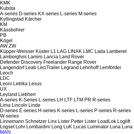
KMK
Kubota
A-series
D-series
KX-series
L-series
M-series
Kyllingstad
Kärcher
KM
Kässbohrer
PB
Kögel
AW
ZW
Küpper-Weisser
Küster
L1
LAG
LINAK
LMC
Lada
Lamberet
Lamborghini
Lamiro
Lancia
Land Rover
Defender
Discovery
Freelander
Range Rover
Langendorf
Leab
LeciTrailer
Legrand
Lehnhoff
Lemförder
Leoch
LDC
Leoni
Letrika
Lexus
UX
Leyland
Liebherr
A-series
K-Series
L-series
LH
LTF
LTM
PR
R-series
Lima
Lincoln
Linde
D-series
E-series
H-series
K-series
L-series
P-series
R-series
W-series
Linnemann Schnetzer
Linx
Lister Petter
Lister
LoadLok
Loglift
Logset
Lohr
Lombardini
Long
LuK
Lucas
Luminator
Luna
Luna
MAN