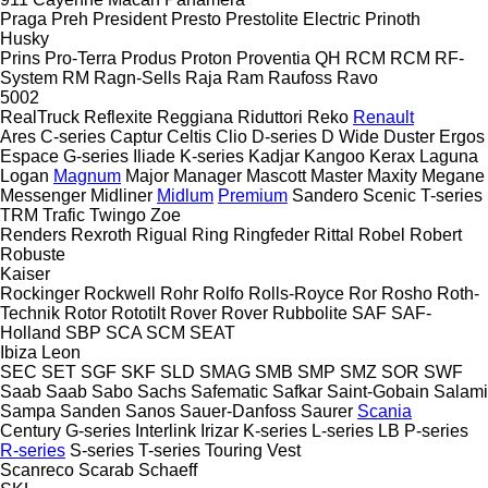
Praga
Preh
President
Presto
Prestolite Electric
Prinoth
Husky
Prins
Pro-Terra
Produs
Proton
Proventia
QH
RCM
RCM
RF-
System
RM
Ragn-Sells
Raja
Ram
Raufoss
Ravo
5002
RealTruck
Reflexite
Reggiana Riduttori
Reko
Renault
Ares
C-series
Captur
Celtis
Clio
D-series
D Wide
Duster
Ergos
Espace
G-series
Iliade
K-series
Kadjar
Kangoo
Kerax
Laguna
Logan
Magnum
Major
Manager
Mascott
Master
Maxity
Megane
Messenger
Midliner
Midlum
Premium
Sandero
Scenic
T-series
TRM
Trafic
Twingo
Zoe
Renders
Rexroth
Rigual
Ring
Ringfeder
Rittal
Robel
Robert
Robuste
Kaiser
Rockinger
Rockwell
Rohr
Rolfo
Rolls-Royce
Ror
Rosho
Roth-
Technik
Rotor
Rototilt
Rover
Rover
Rubbolite
SAF
SAF-
Holland
SBP
SCA
SCM
SEAT
Ibiza
Leon
SEC
SET
SGF
SKF
SLD
SMAG
SMB
SMP
SMZ
SOR
SWF
Saab
Saab
Sabo
Sachs
Safematic
Safkar
Saint-Gobain
Salami
Sampa
Sanden
Sanos
Sauer-Danfoss
Saurer
Scania
Century
G-series
Interlink
Irizar
K-series
L-series
LB
P-series
R-series
S-series
T-series
Touring
Vest
Scanreco
Scarab
Schaeff